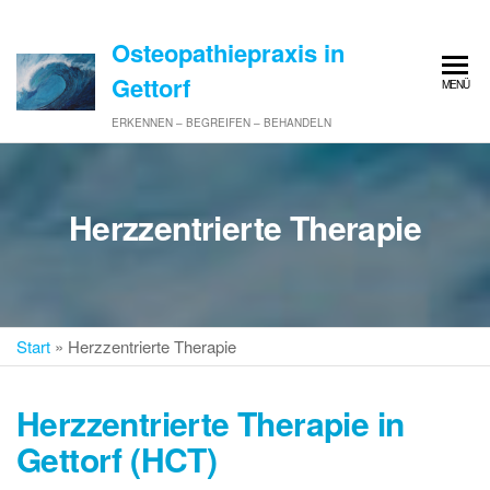
Zum
Inhalt
Osteopathiepraxis in
springen
Gettorf
MENÜ
ERKENNEN – BEGREIFEN – BEHANDELN
Herzzentrierte Therapie
Start
»
Herzzentrierte Therapie
Herzzentrierte Therapie in
Gettorf (HCT)