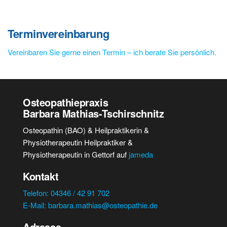
Terminvereinbarung
Vereinbaren Sie gerne einen Termin – ich berate Sie persönlich.
Osteopathiepraxis
Barbara Mathias-Tschirschnitz
Osteopathin (BAO) & Heilpraktikerin &
Physiotherapeutin Heilpraktiker &
Physiotherapeutin in Gettorf auf
jameda
Kontakt
Telefon: 04346 / 42 91 702
E-Mail: barbara.mathias@osteopathie.de
Adresse